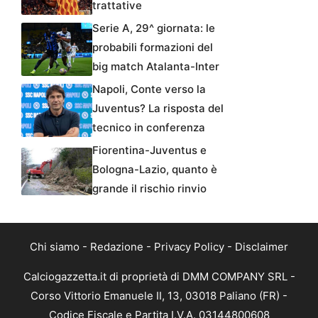
trattative
Serie A, 29^ giornata: le
probabili formazioni del
big match Atalanta-Inter
Napoli, Conte verso la
Juventus? La risposta del
tecnico in conferenza
Fiorentina-Juventus e
Bologna-Lazio, quanto è
grande il rischio rinvio
Chi siamo
-
Redazione
-
Privacy Policy
-
Disclaimer
Calciogazzetta.it di proprietà di DMM COMPANY SRL -
Corso Vittorio Emanuele II, 13, 03018 Paliano (FR) -
Codice Fiscale e Partita I.V.A. 03144800608