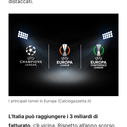
distaccati.
I principali tornei in Europa (Calciogazzetta.it)
L’Italia può raggiungere i 3 miliardi di
fatturato
, c’è vicina. Rispetto all’anno scorso