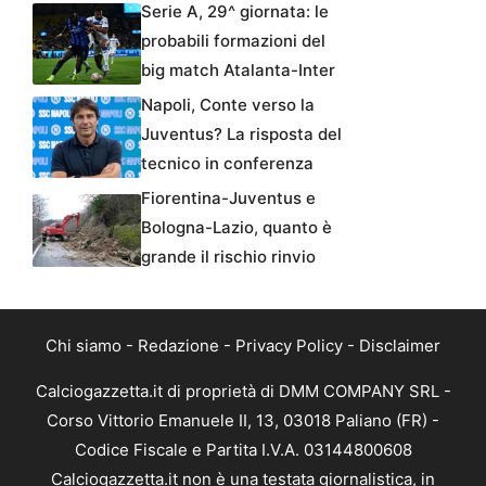
Serie A, 29^ giornata: le
probabili formazioni del
big match Atalanta-Inter
Napoli, Conte verso la
Juventus? La risposta del
tecnico in conferenza
Fiorentina-Juventus e
Bologna-Lazio, quanto è
grande il rischio rinvio
Chi siamo
-
Redazione
-
Privacy Policy
-
Disclaimer
Calciogazzetta.it di proprietà di DMM COMPANY SRL -
Corso Vittorio Emanuele II, 13, 03018 Paliano (FR) -
Codice Fiscale e Partita I.V.A. 03144800608
Calciogazzetta.it non è una testata giornalistica, in