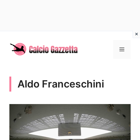
Vai
al
MENU
contenuto
Aldo Franceschini