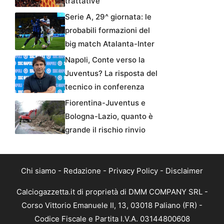
trattative
Serie A, 29^ giornata: le
probabili formazioni del
big match Atalanta-Inter
Napoli, Conte verso la
Juventus? La risposta del
tecnico in conferenza
Fiorentina-Juventus e
Bologna-Lazio, quanto è
grande il rischio rinvio
Chi siamo
-
Redazione
-
Privacy Policy
-
Disclaimer
Calciogazzetta.it di proprietà di DMM COMPANY SRL -
Corso Vittorio Emanuele II, 13, 03018 Paliano (FR) -
Codice Fiscale e Partita I.V.A. 03144800608