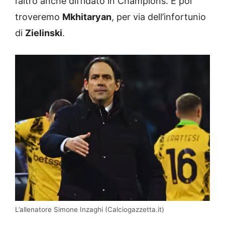
l’altro anche diffidato in Champions. E poi
troveremo
Mkhitaryan
, per via dell’infortunio
di
Zielinski
.
L’allenatore Simone Inzaghi (Calciogazzetta.it)