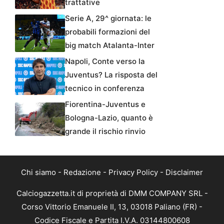
trattative
Serie A, 29^ giornata: le
probabili formazioni del
big match Atalanta-Inter
Napoli, Conte verso la
Juventus? La risposta del
tecnico in conferenza
Fiorentina-Juventus e
Bologna-Lazio, quanto è
grande il rischio rinvio
Chi siamo
-
Redazione
-
Privacy Policy
-
Disclaimer
Calciogazzetta.it di proprietà di DMM COMPANY SRL -
Corso Vittorio Emanuele II, 13, 03018 Paliano (FR) -
Codice Fiscale e Partita I.V.A. 03144800608