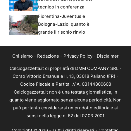
tecnico in conferenza
Fiorentina-Juventus e
Bologna-Lazio, quanto è
grande il rischio rinvio
Chi siamo
-
Redazione
-
Privacy Policy
-
Disclaimer
Calciogazzetta.it di proprietà di DMM COMPANY SRL -
Corso Vittorio Emanuele II, 13, 03018 Paliano (FR) -
Codice Fiscale e Partita I.V.A. 03144800608
Calciogazzetta.it non è una testata giornalistica, in
quanto viene aggiornato senza alcuna periodicità. Non
può pertanto considerarsi un prodotto editoriale ai
sensi della legge n. 62 del 07.03.2001
Copyright ©2026 - Tutti i diritti riservati -
Contattaci