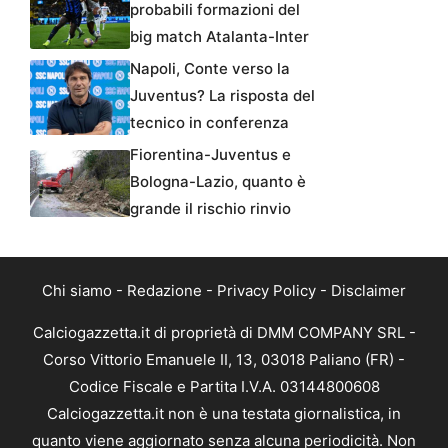
probabili formazioni del
big match Atalanta-Inter
Napoli, Conte verso la
Juventus? La risposta del
tecnico in conferenza
Fiorentina-Juventus e
Bologna-Lazio, quanto è
grande il rischio rinvio
Chi siamo
-
Redazione
-
Privacy Policy
-
Disclaimer
Calciogazzetta.it di proprietà di DMM COMPANY SRL -
Corso Vittorio Emanuele II, 13, 03018 Paliano (FR) -
Codice Fiscale e Partita I.V.A. 03144800608
Calciogazzetta.it non è una testata giornalistica, in
quanto viene aggiornato senza alcuna periodicità. Non